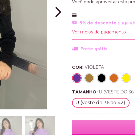
Você pode aproveitar esta pr
5% de desconto
pagando
Ver meios de pagamento
Frete grátis
COR:
VIOLETA
TAMANHO:
U (VESTE DO 36 
U (veste do 36 ao 42).