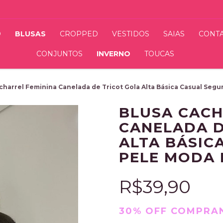
O
BLUSAS
CROPPED
VESTIDOS
SAIAS
CONT
CONJUNTOS
INVERNO
TOUCAS
charrel Feminina Canelada de Tricot Gola Alta Básica Casual Seg
BLUSA CACH
CANELADA D
ALTA BÁSIC
PELE MODA 
R$39,90
30% OFF COMPRAN