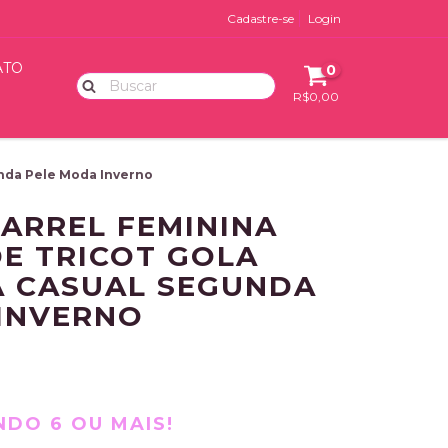
Cadastre-se
Login
ATO
0
R$0,00
unda Pele Moda Inverno
ARREL FEMININA
E TRICOT GOLA
A CASUAL SEGUNDA
INVERNO
DO 6 OU MAIS!