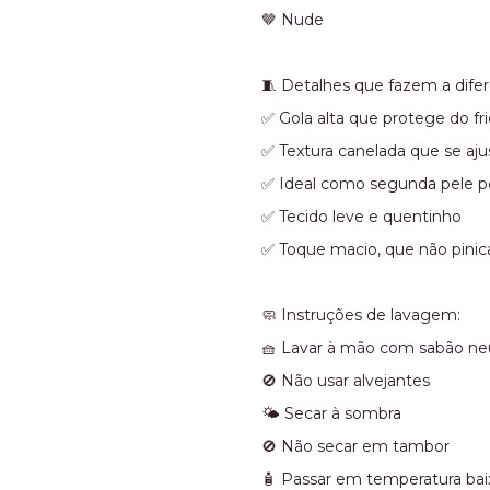
🤎 Nude
🧵 Detalhes que fazem a difer
✅ Gola alta que protege do fr
✅ Textura canelada que se aju
✅ Ideal como segunda pele por
✅ Tecido leve e quentinho
✅ Toque macio, que não pinic
🧼 Instruções de lavagem:
🧺 Lavar à mão com sabão ne
🚫 Não usar alvejantes
🌤️ Secar à sombra
🚫 Não secar em tambor
🧴 Passar em temperatura baix