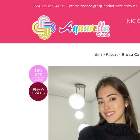
(35) 9 8883-4628
atendimento@aquarellatricot.com.br
INÍCI
Início
>
Blusas
>
Blusa Ca
30%
OFF
comprando
6 ou mais
ENVIO
GRÁTIS