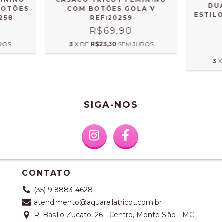
DU
BOTÕES
COM BOTÕES GOLA V
ESTIL
258
REF:20259
R$69,90
ROS
3
X DE
R$23,30
SEM JUROS
3
X
SIGA-NOS
CONTATO
(35) 9 8883-4628
atendimento@aquarellatricot.com.br
R. Basílio Zucato, 26 - Centro, Monte Sião - MG