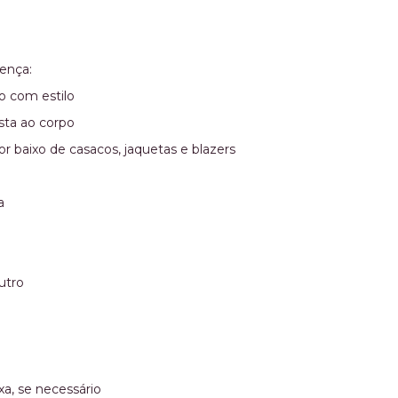
ença:
io com estilo
sta ao corpo
 baixo de casacos, jaquetas e blazers
a
utro
a, se necessário