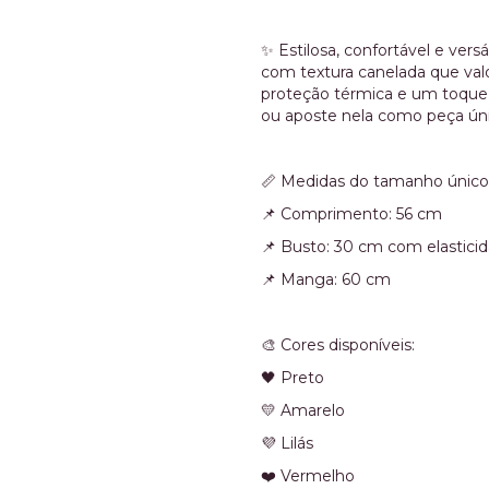
✨ Estilosa, confortável e versát
com textura canelada que valo
proteção térmica e um toque 
ou aposte nela como peça únic
📏 Medidas do tamanho único 
📌 Comprimento: 56 cm
📌 Busto: 30 cm com elastici
📌 Manga: 60 cm
🎨 Cores disponíveis:
🖤 Preto
💛 Amarelo
💜 Lilás
❤️ Vermelho