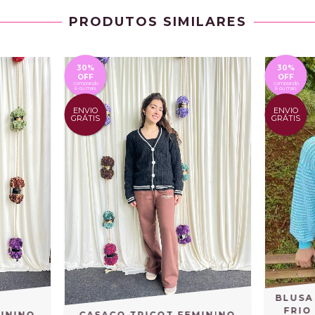
PRODUTOS SIMILARES
30%
30%
OFF
OFF
comprando
comprando
6 ou mais
6 ou mais
ENVIO
ENVIO
GRÁTIS
GRÁTIS
BLUSA
FRIO
ININO
CASACO TRICOT FEMININO