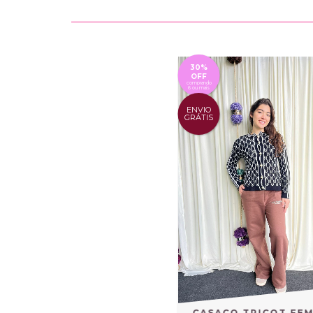
30%
OFF
comprando
6 ou mais
ENVIO
GRÁTIS
CASACO TRICOT FEM