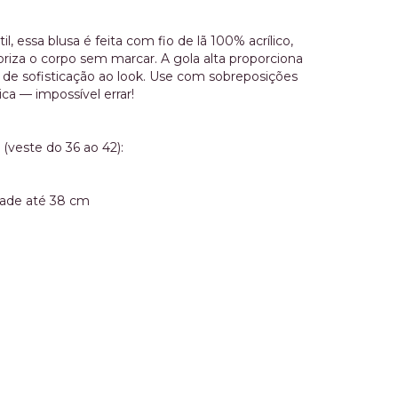
il, essa blusa é feita com fio de lã 100% acrílico,
riza o corpo sem marcar. A gola alta proporciona
de sofisticação ao look. Use com sobreposições
a — impossível errar!
(veste do 36 ao 42):
dade até 38 cm