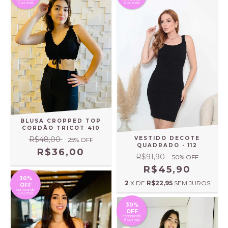
6 ou mais
6 ou mais
BLUSA CROPPED TOP
CORDÃO TRICOT 410
VESTIDO DECOTE
R$48,00
25
% OFF
QUADRADO - 112
R$36,00
R$91,90
50
% OFF
R$45,90
30%
2
X DE
R$22,95
SEM JUROS
OFF
comprando
6 ou mais
30%
OFF
comprando
6 ou mais