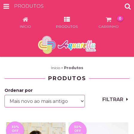
PRODUTOS
0
INÍCIO
PRODUTOS
CARRINHO
Início
>
Produtos
PRODUTOS
Ordenar por
FILTRAR
30%
30%
OFF
OFF
comprando
comprando