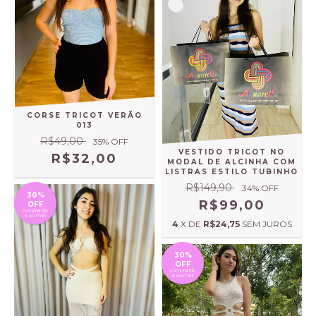
CORSE TRICOT VERÃO
013
R$49,00
35
% OFF
VESTIDO TRICOT NO
R$32,00
MODAL DE ALCINHA COM
LISTRAS ESTILO TUBINHO
R$149,90
34
% OFF
30%
R$99,00
OFF
comprando
6 ou mais
4
X DE
R$24,75
SEM JUROS
30%
OFF
comprando
6 ou mais